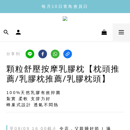
每月10日青鳥會員日
每月10日青鳥會員日
全館滿1300免運
每月10日青鳥會員日
分享到
顆粒舒壓按摩乳膠枕【枕頭推
薦/乳膠枕推薦/乳膠枕頭】
100%天然乳膠有效抑菌
紮實 柔軟 支撐力好
蜂巢式設計 透氣不悶熱
至
08/09 16:00
截止
全店，父親睡好節 | 滿