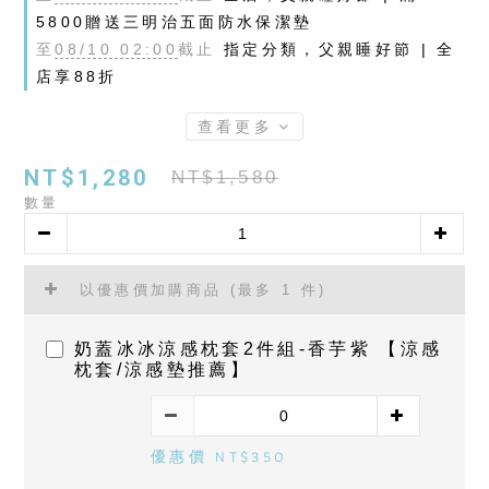
5800贈送三明治五面防水保潔墊
至
08/10 02:00
截止
指定分類，父親睡好節 | 全
店享88折
查看更多
NT$1,280
NT$1,580
數量
以優惠價加購商品
(最多 1 件)
奶蓋冰冰涼感枕套2件組-香芋紫 【涼感
枕套/涼感墊推薦】
優惠價 NT$350