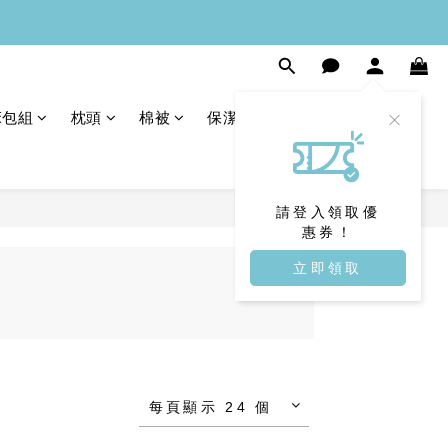
床包組
枕頭
棉被
保潔墊
請登入領取優
惠券！
立即領取
每頁顯示 24 個