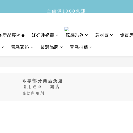
每月10日青鳥會員日
全館滿1300免運
每月10日青鳥會員日
🔥新品專區🔥
好好睡奶蓋
涼感系列
選材質
優質
青鳥家飾
嚴選品牌
青鳥推薦
即享部分商品免運
適用通路：
網店
條款與細則