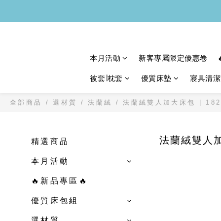
本月活動
新客專屬限定優惠卷
被套∣枕套
優質床墊
寢具清潔
全部商品
/
選材質
/
法蘭絨
/
法蘭絨雙人加大床包 | 182
法蘭絨雙人加大
精選商品
本月活動
🔥新品專區🔥
優質床包組
選材質