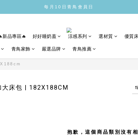
每月10日青鳥會員日
每月10日青鳥會員日
全館滿1300免運
每月10日青鳥會員日
🔥新品專區🔥
好好睡奶蓋
涼感系列
選材質
優質
青鳥家飾
嚴選品牌
青鳥推薦
X188cm
床包 | 182X188CM
抱歉，這個商品類別沒有