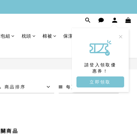
床包組
枕頭
棉被
保潔墊
請登入領取優
惠券！
立即領取
商品排序
每頁顯示 24 個
相關商品